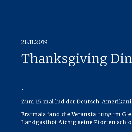
28.11.2019
Thanksgiving Di
ON
NGEN
Zum 15. mal lud der Deutsch-Amerikani
Erstmals fand die Veranstaltung im Gle
Landgasthof Aichig seine Pforten schlo